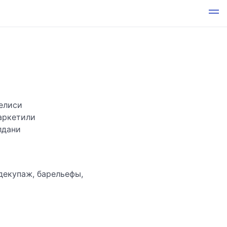
елиси
аркетили
лдани
 декупаж, барельефы,