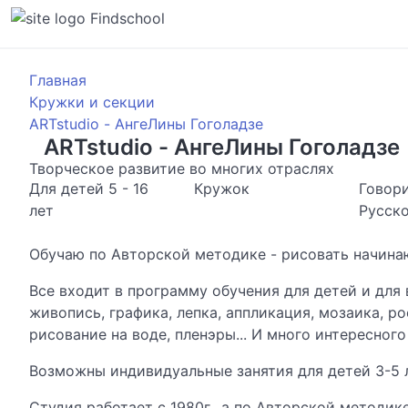
Findschool
Главная
Кружки и секции
ARTstudio - АнгеЛины Гоголадзе
ARTstudio - АнгеЛины Гоголадзе
Творческое развитие во многих отраслях
Для детей 5 - 16
Кружок
Говор
лет
Русск
Обучаю по Авторской методике - рисовать начин
Все входит в прогрaмму обучения для детей и для 
живопись, грaфикa, лeпкa, аппликация, мозаика, ро
рисование на воде, пленэры... И много интересного
Возможны индивидуальные занятия для детей 3-5 л
Студия работает с 1980г., а по Авторской методике