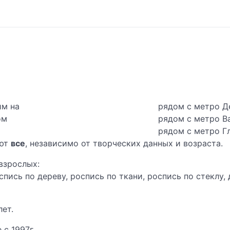
им на
рядом с метро Д
ом
рядом с метро В
рядом с метро Г
ают
все
, независимо от творческих данных и возраста.
взрослых:
спись по дереву, роспись по ткани, роспись по стеклу,
ет.
 с 1997г