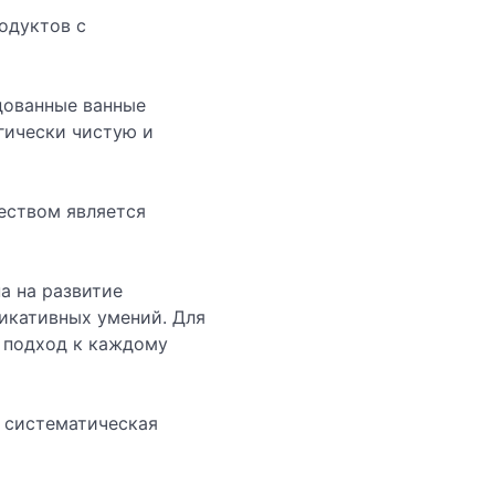
одуктов с
дованные ванные
гически чистую и
еством является
а на развитие
икативных умений. Для
 подход к каждому
и систематическая